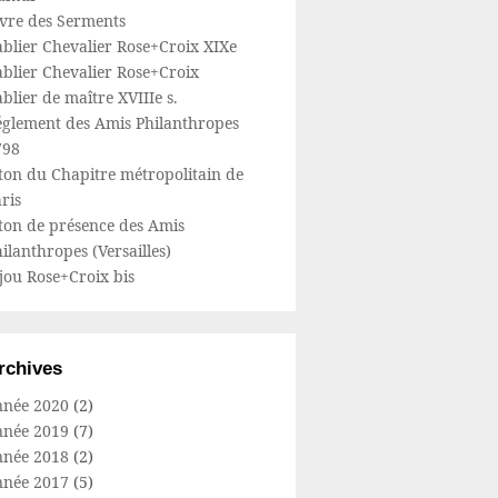
ivre des Serments
blier Chevalier Rose+Croix XIXe
blier Chevalier Rose+Croix
blier de maître XVIIIe s.
églement des Amis Philanthropes
798
ton du Chapitre métropolitain de
ris
ton de présence des Amis
ilanthropes (Versailles)
jou Rose+Croix bis
rchives
nnée 2020
(2)
nnée 2019
(7)
nnée 2018
(2)
nnée 2017
(5)