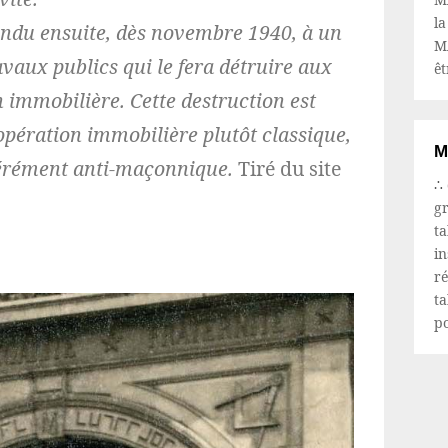
la
ndu ensuite, dès novembre 1940, à un
M
vaux publics qui le fera détruire aux
êt
n immobilière. Cette destruction est
 opération immobilière plutôt classique,
M
bérément anti-maçonnique.
Tiré du site
∴
g
ta
in
r
t
p