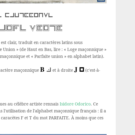
e maconnique
AITE UNION
st clair, traduit en caractères latins sous
te Union » (de Haut en Bas, lire : « Loge maçonnique »
 maçonnique et « Parfaite union » en alphabet latin).
B
J
b
j
caractère maçonnique
et à droite
(c'est-à-
ques au célèbre artiste rennais
Isidore Odorico
. Ce
l'utilisation de l'alphabet maçonnique français : il a
s caracètes F et T du mot PARFAITE. À moins que ces