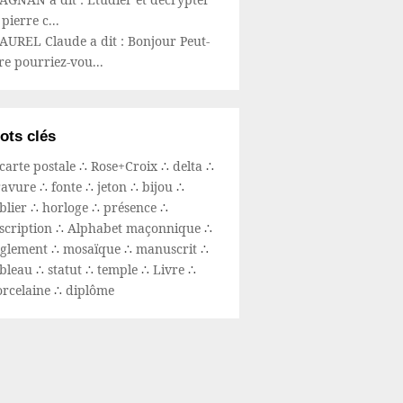
 pierre c...
AUREL Claude a dit : Bonjour Peut-
re pourriez-vou...
ots clés
carte postale
∴
Rose+Croix
∴
delta
∴
ravure
∴
fonte
∴
jeton
∴
bijou
∴
blier
∴
horloge
∴
présence
∴
scription
∴
Alphabet maçonnique
∴
églement
∴
mosaïque
∴
manuscrit
∴
ableau
∴
statut
∴
temple
∴
Livre
∴
orcelaine
∴
diplôme