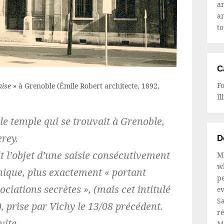
a
a
to
C
F
aise
» à Grenoble (Émile Robert architecte, 1892,
Il
 le temple qui se trouvait à Grenoble,
erey.
D
it l’objet d’une saisie consécutivement
Mb
wh
nique, plus exactement « portant
pe
ociations secrètes », (mais cet intitulé
ev
Sa
, prise par Vichy le 13/08 précédent.
ré
vite.
M