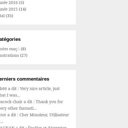
nnée 2016
(5)
nnée 2015
(14)
tal
(35)
atégories
ontes maç∴
(8)
lustrations
(27)
erniers commentaires
66 a dit : Very nice article, just
at I was...
acock chair a dit : Thank you for
ery other fantasti...
tor a dit : Cher Monsieur, Utilisateur
...
AGNAN a dit : Étudier et décrypter