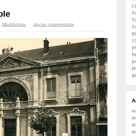
L
ble
Ta
Ta
Illustrations
/
Aucun commentaire
Ta
R
1
Je
Pa
Je
Ph
Bi
A
a
a
a
a