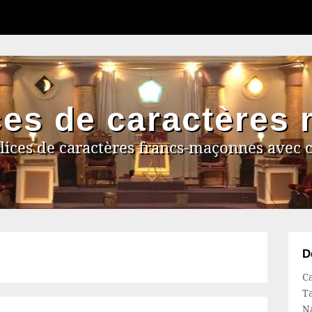
ces de caractères
lices de caractères francs-maçonnes avec 
D
Ca
Ta
N