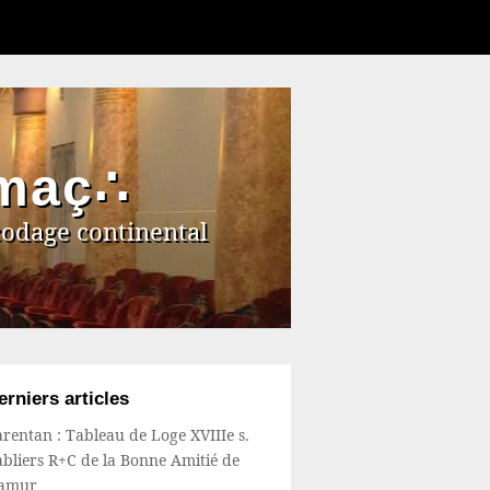
 maç∴
codage continental
erniers articles
rentan : Tableau de Loge XVIIIe s.
bliers R+C de la Bonne Amitié de
amur