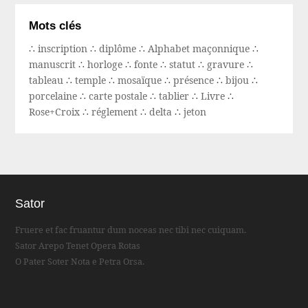
Mots clés
∴
inscription
∴
diplôme
∴
Alphabet maçonnique
∴
manuscrit
∴
horloge
∴
fonte
∴
statut
∴
gravure
∴
tableau
∴
temple
∴
mosaïque
∴
présence
∴
bijou
∴
porcelaine
∴
carte postale
∴
tablier
∴
Livre
∴
Rose+Croix
∴
réglement
∴
delta
∴
jeton
Sator
Fruere et fac fruantur dum noceas nec tibi nec cuiquam.
Sator Arepo Tenet Opera Rotas
O Pater Soter Nota e Petra Orsa.