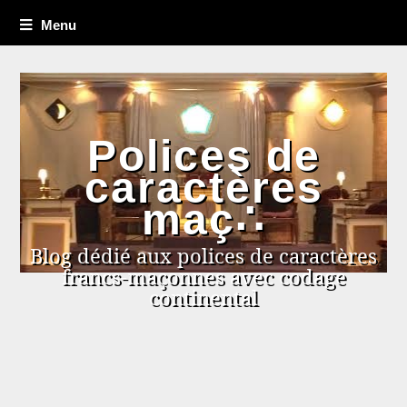
Menu
Polices de
caractères
maç∴
Blog dédié aux polices de caractères
francs-maçonnes avec codage
continental