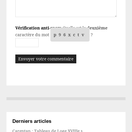
Vérification anti-spam
Quelle est le
deuxième
caractère du mot
p96xctv
?
Derniers articles
Carentan : Tableau de Loge XVIIIe s.