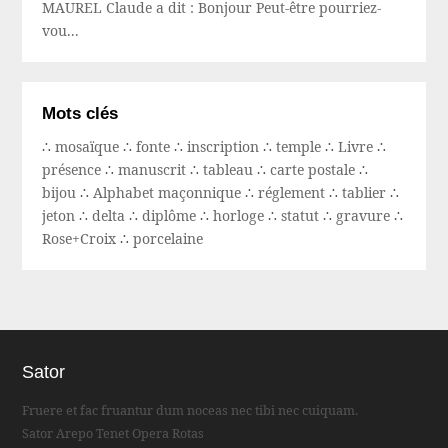
MAUREL Claude a dit : Bonjour Peut-être pourriez-
vou...
Mots clés
∴
mosaïque
∴
fonte
∴
inscription
∴
temple
∴
Livre
∴
présence
∴
manuscrit
∴
tableau
∴
carte postale
∴
bijou
∴
Alphabet maçonnique
∴
réglement
∴
tablier
∴
jeton
∴
delta
∴
diplôme
∴
horloge
∴
statut
∴
gravure
∴
Rose+Croix
∴
porcelaine
Sator
Fruere et fac fruantur dum noceas nec tibi nec cuiquam.
Sator Arepo Tenet Opera Rotas