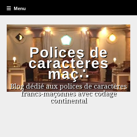
Menu
Polices de
caractères
maç∴
Blog dédié aux polices de caractères
francs-maçonnes avec codage
continental