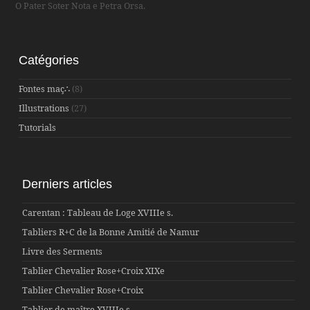
O Pater Soter Nota e Petra Orsa.
Catégories
Fontes maç∴
(8)
Illustrations
(27)
Tutorials
Derniers articles
Carentan : Tableau de Loge XVIIIe s.
Tabliers R+C de la Bonne Amitié de Namur
Livre des Serments
Tablier Chevalier Rose+Croix XIXe
Tablier Chevalier Rose+Croix
Tablier de maître XVIIIe s.