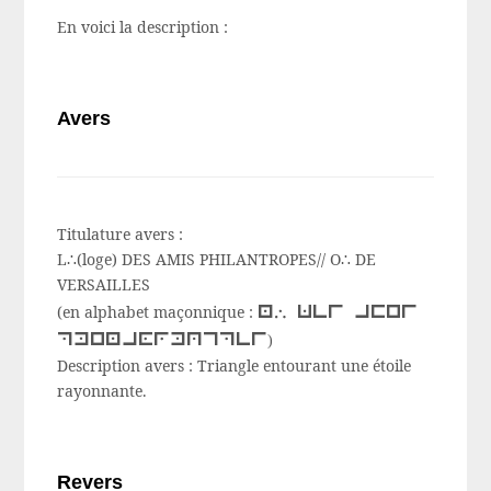
En voici la description :
Avers
Titulature avers :
L∴(loge) DES AMIS PHILANTROPES// O∴ DE
VERSAILLES
l∴ des amis
(en alphabet maçonnique :
philanthropes
)
Description avers :
Triangle entourant une étoile
rayonnante.
Revers