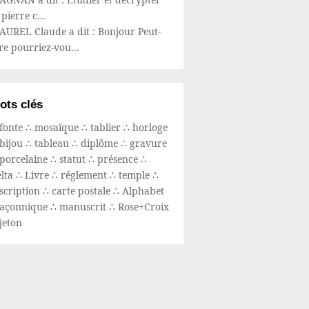
 pierre c...
AUREL Claude a dit : Bonjour Peut-
re pourriez-vou...
ots clés
fonte
∴
mosaïque
∴
tablier
∴
horloge
bijou
∴
tableau
∴
diplôme
∴
gravure
porcelaine
∴
statut
∴
présence
∴
elta
∴
Livre
∴
réglement
∴
temple
∴
scription
∴
carte postale
∴
Alphabet
açonnique
∴
manuscrit
∴
Rose+Croix
jeton