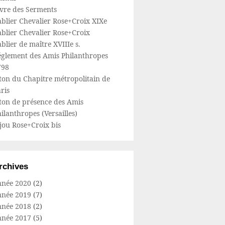
ivre des Serments
blier Chevalier Rose+Croix XIXe
blier Chevalier Rose+Croix
blier de maître XVIIIe s.
églement des Amis Philanthropes
798
ton du Chapitre métropolitain de
ris
ton de présence des Amis
ilanthropes (Versailles)
jou Rose+Croix bis
rchives
nnée 2020
(2)
nnée 2019
(7)
nnée 2018
(2)
nnée 2017
(5)