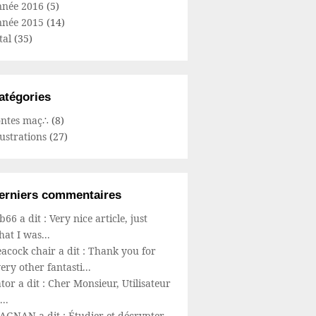
nnée 2016
(5)
nnée 2015
(14)
tal
(35)
atégories
ontes maç∴
(8)
lustrations
(27)
erniers commentaires
66 a dit : Very nice article, just
at I was...
acock chair a dit : Thank you for
ery other fantasti...
tor a dit : Cher Monsieur, Utilisateur
...
AGNAN a dit : Étudier et décrypter