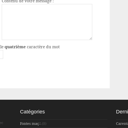
Contenu de votre message :
 le
quatrième
caractère du mot
Catégories
Derni
ec
Fontes maç∴
(8)
Carent