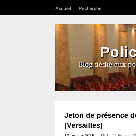
Accueil
Recherche
Poli
Blog dédié aux po
Jeton de présence d
(Versailles)
12 février 2019
–
MàJ : 12 février 2