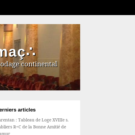
 maç∴
codage continental
erniers articles
rentan : Tableau de Loge XVIIIe s.
bliers R+C de la Bonne Amitié de
amur