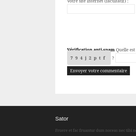
Votre site Internet (facultatif) :
Vérification anti-spam
Quelle est
794j2ptf
?
Sator
Fruere et fac fruantur dum noceas nec tibi n