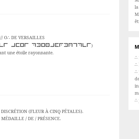
la
M
êt
// O∴ DE VERSAILLES
des amis philanthropes
)
M
ant une étoile rayonnante.
∴
∴
∴
d
in
m
∴
DISCRÉTION (FLEUR À CINQ PÉTALES).
s : MÉDAILLE / DE / PRÉSENCE
.