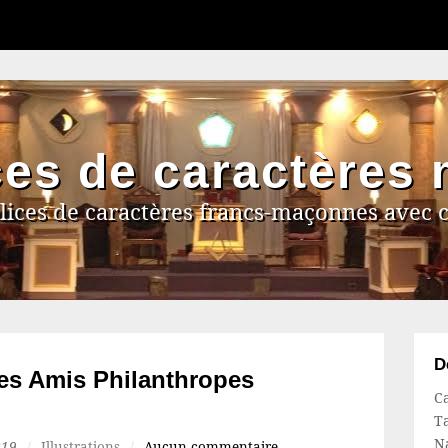
ces de caractères
lices de caractères francs-maçonnes avec 
D
es Amis Philanthropes
Ca
Ta
N
019
/
Illustrations
/
Aucun commentaire