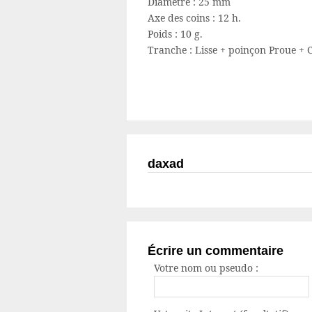
Diamètre :
25 mm
Axe des coins :
12 h.
Poids :
10 g.
Tranche :
Lisse + poinçon Proue +
daxad
Écrire un commentaire
Votre nom ou pseudo :