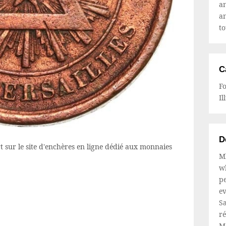
a
a
to
C
F
Il
D
t sur le site d'enchères en ligne dédié aux monnaies
Mb
wh
pe
ev
Sa
ré
M