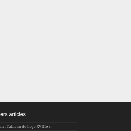
ers articles
an : Tableau de Loge XVIIIe s.