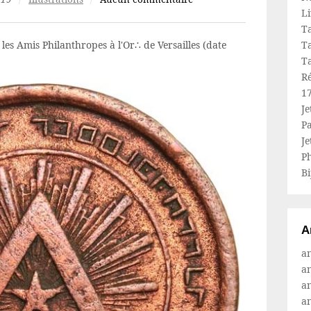
L
Ta
les Amis Philanthropes à l'Or∴ de Versailles (date
Ta
Ta
R
1
Je
Pa
Je
Ph
Bi
A
a
a
a
a