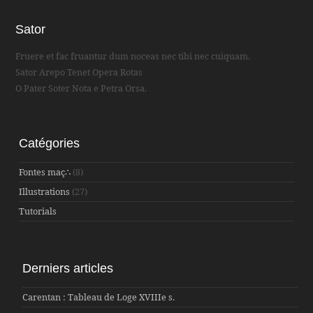
Sator
Fruere et fac fruantur dum noceas nec tibi nec cuiquam.
Sator Arepo Tenet Opera Rotas
O Pater Soter Nota e Petra Orsa.
Catégories
Fontes maç∴
(8)
Illustrations
(27)
Tutorials
Derniers articles
Carentan : Tableau de Loge XVIIIe s.