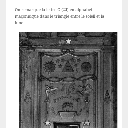
g
On remarque la lettre G (
) en alphabet
maçonnique dans le triangle entre le soleil et la
lune.