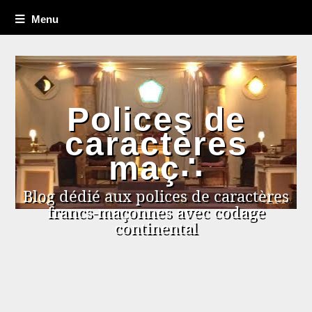
Menu
Polices de
caractères
maç∴
Blog dédié aux polices de caractères
francs-maçonnes avec codage
continental