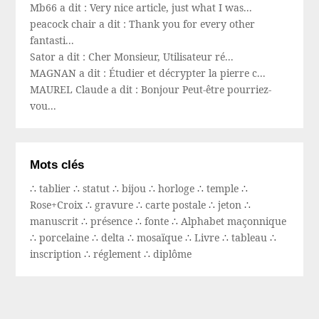
Mb66 a dit : Very nice article, just what I was...
peacock chair a dit : Thank you for every other
fantasti...
Sator a dit : Cher Monsieur, Utilisateur ré...
MAGNAN a dit : Étudier et décrypter la pierre c...
MAUREL Claude a dit : Bonjour Peut-être pourriez-
vou...
Mots clés
∴
tablier
∴
statut
∴
bijou
∴
horloge
∴
temple
∴
Rose+Croix
∴
gravure
∴
carte postale
∴
jeton
∴
manuscrit
∴
présence
∴
fonte
∴
Alphabet maçonnique
∴
porcelaine
∴
delta
∴
mosaïque
∴
Livre
∴
tableau
∴
inscription
∴
réglement
∴
diplôme