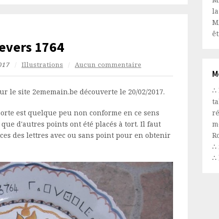
la
M
êt
Nevers 1764
2017
/
Illustrations
/
Aucun commentaire
M
∴
sur le site 2ememain.be découverte le 20/02/2017.
t
orte est quelque peu non conforme en ce sens
r
e d'autres points ont été placés à tort. Il faut
m
es des lettres avec ou sans point pour en obtenir
R
∴
∴