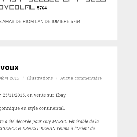
 iumiere
5764
 S AMAB DE RIOM LAN DE IUMIERE 5764
évoux
mbre 2015
/
Illustrations
/
Aucun commentaire
r, 25/11/2015, en vente sur Ebay.
çonnique en style continental.
tte a été décorée pour Guy MAREC Vénérable de la
SCIENCE & ERNEST RENAN réunis à l'Orient de