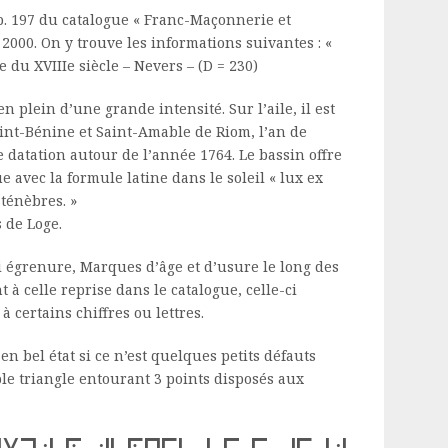
p. 197 du catalogue « Franc-Maçonnerie et
 2000. On y trouve les informations suivantes : «
te du XVIIIe siècle – Nevers – (D = 230)
 plein d’une grande intensité. Sur l’aile, il est
Saint-Bénine et Saint-Amable de Riom, l’an de
 datation autour de l’année 1764. Le bassin offre
e avec la formule latine dans le soleil « lux ex
 ténèbres. »
s de Loge.
i égrenure, Marques d’âge et d’usure le long des
à celle reprise dans le catalogue, celle-ci
 certains chiffres ou lettres.
en bel état si ce n’est quelques petits défauts
le triangle entourant 3 points disposés aux
iuob t benime es s amab