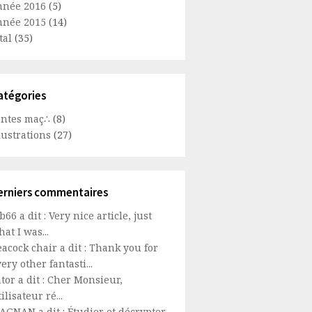
nnée 2016
(5)
nnée 2015
(14)
tal
(35)
atégories
ontes maç∴
(8)
lustrations
(27)
erniers commentaires
66 a dit : Very nice article, just
at I was...
acock chair a dit : Thank you for
ery other fantasti...
tor a dit : Cher Monsieur,
ilisateur ré...
AGNAN a dit : Étudier et décrypter