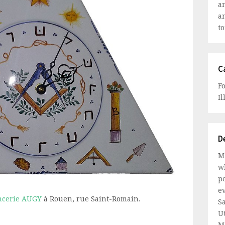
a
a
to
C
F
Il
D
Mb
wh
pe
ev
ncerie AUGY
à Rouen, rue Saint-Romain.
Sa
Ut
M