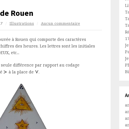
L
 de Rouen
T
T
17
/
Illustrations
/
Aucun commentaire
Ta
R
1
ouvée à Rouen qui comporte des caractères
J
iffres des heures. Les lettres sont les initiales
P
UX, etc...
J
e seule différence par rapport au codage
P
z
u
B
dé
à la place de
.
A
a
a
a
a