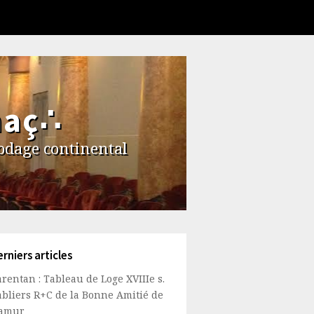
maç∴
codage continental
rniers articles
rentan : Tableau de Loge XVIIIe s.
abliers R+C de la Bonne Amitié de
amur