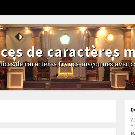
ices de caractères 
lices de caractères francs-maçonnes avec 
De
Ca
T
N