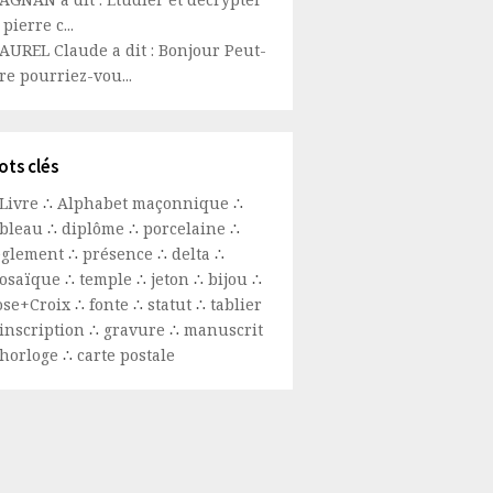
 pierre c...
AUREL Claude a dit : Bonjour Peut-
re pourriez-vou...
ots clés
Livre
∴
Alphabet maçonnique
∴
ableau
∴
diplôme
∴
porcelaine
∴
églement
∴
présence
∴
delta
∴
osaïque
∴
temple
∴
jeton
∴
bijou
∴
ose+Croix
∴
fonte
∴
statut
∴
tablier
inscription
∴
gravure
∴
manuscrit
horloge
∴
carte postale