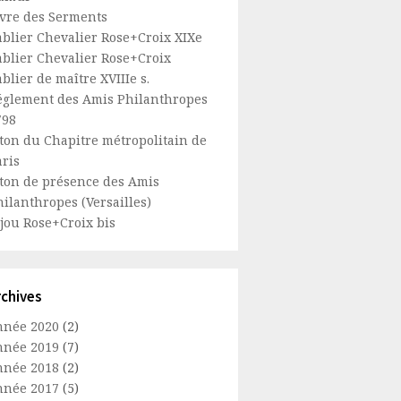
ivre des Serments
ablier Chevalier Rose+Croix XIXe
ablier Chevalier Rose+Croix
blier de maître XVIIIe s.
églement des Amis Philanthropes
798
eton du Chapitre métropolitain de
aris
eton de présence des Amis
hilanthropes (Versailles)
ijou Rose+Croix bis
rchives
nnée 2020
(2)
nnée 2019
(7)
nnée 2018
(2)
nnée 2017
(5)