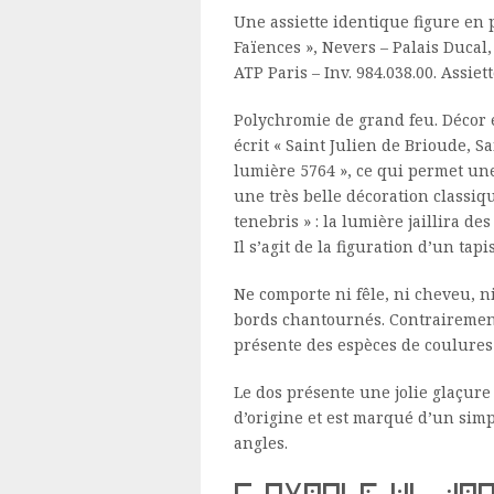
Une assiette identique figure en 
Faïences », Nevers – Palais Ducal,
ATP Paris – Inv. 984.038.00. Assiet
Polychromie de grand feu. Décor en
écrit « Saint Julien de Brioude, 
lumière 5764 », ce qui permet une
une très belle décoration classiqu
tenebris » : la lumière jaillira des
Il s’agit de la figuration d’un tapi
Ne comporte ni fêle, ni cheveu, n
bords chantournés. Contrairement 
présente des espèces de coulures à
Le dos présente une jolie glaçure 
d’origine et est marqué d’un simp
angles.
s ivlien de br