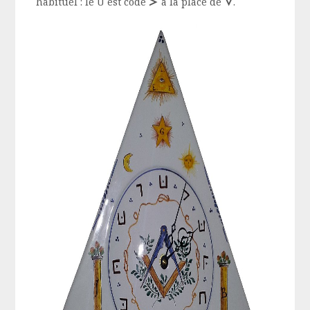
z
u
habituel : le U est codé
à la place de
.