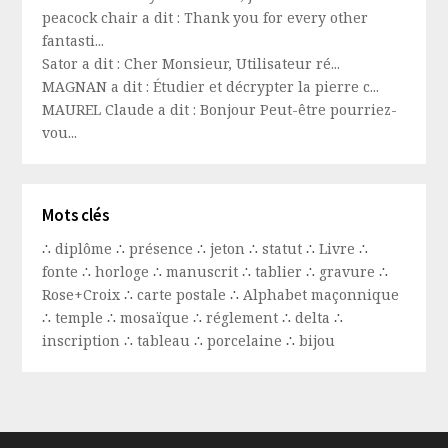
peacock chair a dit : Thank you for every other
fantasti...
Sator a dit : Cher Monsieur, Utilisateur ré...
MAGNAN a dit : Étudier et décrypter la pierre c...
MAUREL Claude a dit : Bonjour Peut-être pourriez-
vou...
Mots clés
∴
diplôme
∴
présence
∴
jeton
∴
statut
∴
Livre
∴
fonte
∴
horloge
∴
manuscrit
∴
tablier
∴
gravure
∴
Rose+Croix
∴
carte postale
∴
Alphabet maçonnique
∴
temple
∴
mosaïque
∴
réglement
∴
delta
∴
inscription
∴
tableau
∴
porcelaine
∴
bijou