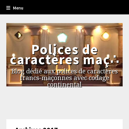
Menu
Polices de
caractères maç∴
Blog dédié aux polices de caractères
francs-maçonnes avec codage
continental