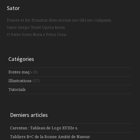
Sator
Fruere et fac fruantur dum noceas nec tibi nec cuiquam.
Sator Arepo Tenet Opera Rotas
O Pater Soter Nota e Petra Orsa.
Catégories
Fontes maç∴
(8)
Illustrations
(27)
Tutorials
Derniers articles
Carentan : Tableau de Loge XVIIIe s.
Tabliers R+C de la Bonne Amitié de Namur