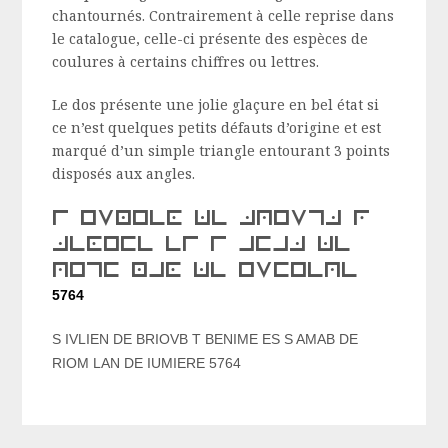
chantournés. Contrairement à celle reprise dans
le catalogue, celle-ci présente des espèces de
coulures à certains chiffres ou lettres.
Le dos présente une jolie glaçure en bel état si
ce n’est quelques petits défauts d’origine et est
marqué d’un simple triangle entourant 3 points
disposés aux angles.
s ivlien de briuob t
benime es s amab de
riom lan de iumiere
5764
S IVLIEN DE BRIOVB T BENIME ES S AMAB DE
RIOM LAN DE IUMIERE 5764