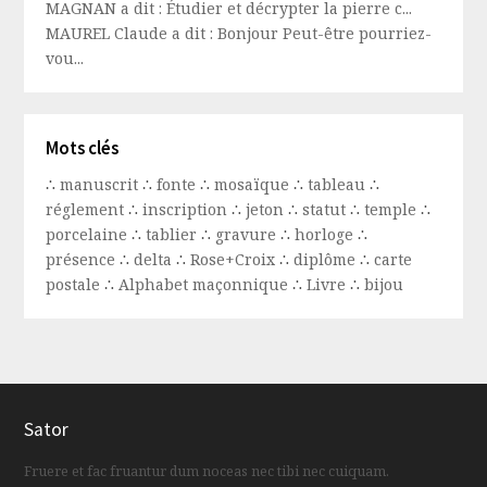
MAGNAN a dit : Étudier et décrypter la pierre c...
MAUREL Claude a dit : Bonjour Peut-être pourriez-
vou...
Mots clés
∴
manuscrit
∴
fonte
∴
mosaïque
∴
tableau
∴
réglement
∴
inscription
∴
jeton
∴
statut
∴
temple
∴
porcelaine
∴
tablier
∴
gravure
∴
horloge
∴
présence
∴
delta
∴
Rose+Croix
∴
diplôme
∴
carte
postale
∴
Alphabet maçonnique
∴
Livre
∴
bijou
Sator
Fruere et fac fruantur dum noceas nec tibi nec cuiquam.