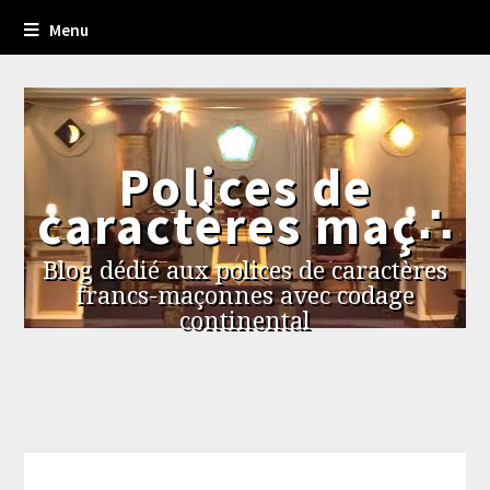
Menu
Polices de
caractères maç∴
Blog dédié aux polices de caractères
francs-maçonnes avec codage
continental