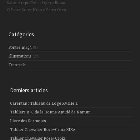
Sator Arepo Tenet Opera Rotas
O Pater Soter Nota e Petra Orsa.
Catégories
Fontes maç∴
(8)
Illustrations
(27)
Tutorials
Derniers articles
Carentan : Tableau de Loge XVIIIe s.
Tabliers R+C de la Bonne Amitié de Namur
Livre des Serments
Tablier Chevalier Rose+Croix XIXe
Tablier Chevalier Rose+Croix